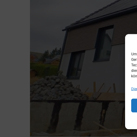
Um 
Ger
Tec
die
kön
Die